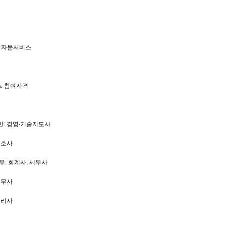
영자문서비스
트 참여자격
반: 경영∙기술지도사
변호사
무: 회계사, 세무사
노무사
변리사