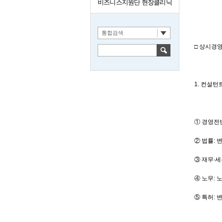
비즈니스지원단 현장클리닉
통합검색
□ 상시경
1. 컨설턴
① 경영전
② 법률: 
③ 재무∙세
④ 노무: 
⑤ 특허: 