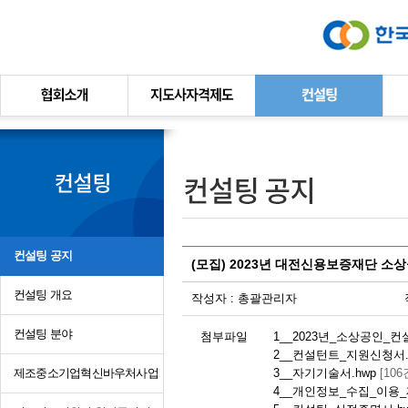
본문바로가기
컨설팅 공지
(모집) 2023년 대전신용보증재단 소
컨설팅 개요
작성자 :
총괄관리자
컨설팅 분야
첨부파일
1__2023년_소상공인_컨
2__컨설턴트_지원신청서.
제조중소기업혁신바우처사업
3__자기기술서.hwp
[10
4__개인정보_수집_이용_