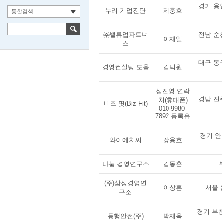
경기 용인
누리 기업진단
제충호
통합검색
㈜밸류업파트너
전남 순천
이재일
스
대구 동구
경영컨설팅 도움
김덕원
심진영 연락
경남 진주
처(휴대폰)
비즈 핏(Biz Fit)
010-9980-
7892 등록유
경기 안
와이에치씨
장용호
나눔 경영연구소
김동훈
(주)삼성경영연
이상훈
서울 
구소
경기 부천
동행안전(주)
박재옥