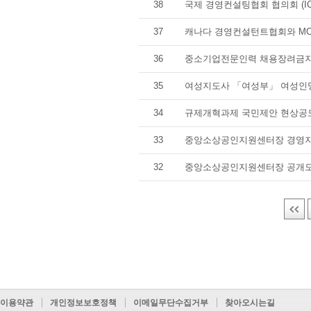
38
국제 경영컨설팅협회 협의회 (IC
37
캐나다 경영컨설턴트협회와 MO
36
중소기업전문인력 채용장려금
35
여성지도사 「여성부」 여성인
34
규제개혁과제 국민제안 현상공
33
중앙소상공인지원센터장 경영지
32
중앙소상공인지원센터장 공개모
이용약관
개인정보보호정책
이메일무단수집거부
찾아오시는길