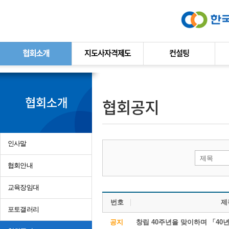
본문바로가기
인사말
제목
협회안내
교육장임대
번호
제
포토갤러리
공지
창립 40주년을 맞이하며 「40년