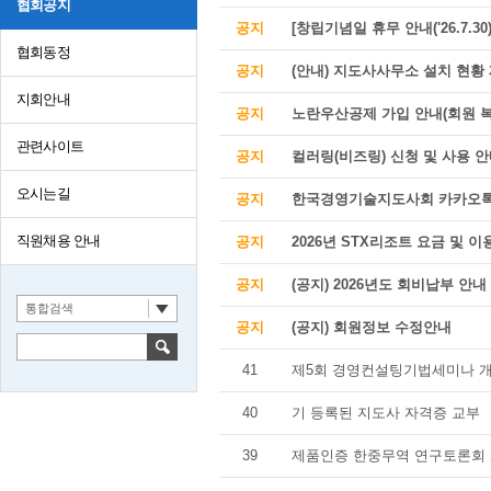
협회공지
공지
[창립기념일 휴무 안내('26.7.30)
협회동정
공지
(안내) 지도사사무소 설치 현황
지회안내
공지
노란우산공제 가입 안내(회원 복
관련사이트
공지
컬러링(비즈링) 신청 및 사용 
오시는길
공지
한국경영기술지도사회 카카오톡
직원채용 안내
공지
2026년 STX리조트 요금 및 
공지
(공지) 2026년도 회비납부 안내
통합검색
공지
(공지) 회원정보 수정안내
41
제5회 경영컨설팅기법세미나 
40
기 등록된 지도사 자격증 교부
39
제품인증 한중무역 연구토론회