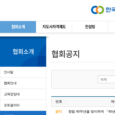
본문바로가기
인사말
제목
협회안내
교육장임대
번호
제
포토갤러리
공지
창립 40주년을 맞이하며 「40년