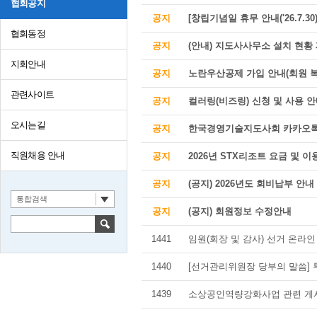
협회공지
공지
[창립기념일 휴무 안내('26.7.30)
협회동정
공지
(안내) 지도사사무소 설치 현황
지회안내
공지
노란우산공제 가입 안내(회원 복
관련사이트
공지
컬러링(비즈링) 신청 및 사용 
오시는길
공지
한국경영기술지도사회 카카오톡
직원채용 안내
공지
2026년 STX리조트 요금 및 
공지
(공지) 2026년도 회비납부 안내
통합검색
공지
(공지) 회원정보 수정안내
1441
임원(회장 및 감사) 선거 온라
1440
[선거관리위원장 당부의 말씀] 투
1439
소상공인역량강화사업 관련 게