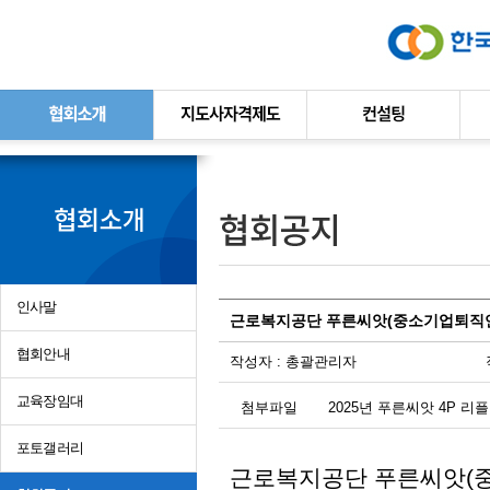
본문바로가기
인사말
근로복지공단 푸른씨앗(중소기업퇴직
협회안내
작성자 :
총괄관리자
교육장임대
첨부파일
2025년 푸른씨앗 4P 리플릿
포토갤러리
근로복지공단 푸른씨앗(