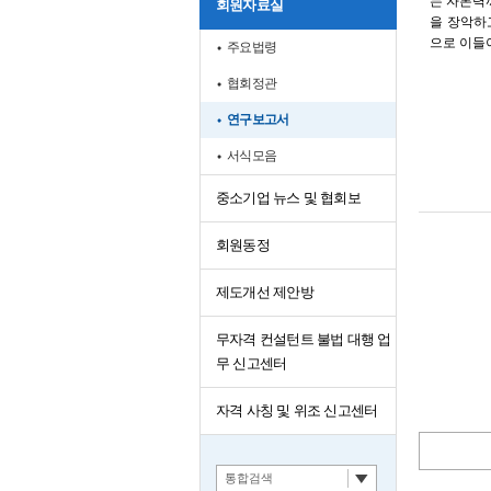
는 자본력
회원자료실
을 장악하
으로 이들
주요법령
협회정관
연구보고서
서식모음
중소기업 뉴스 및 협회보
회원동정
제도개선 제안방
무자격 컨설턴트 불법 대행 업
무 신고센터
자격 사칭 및 위조 신고센터
통합검색