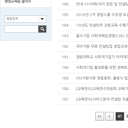
평생교육원 갤러리
196
안내-시니어퇴직자 창업 및 컨설
195
2010년 2차 창업스쿨 수강생 모
통합검색
194
‘10년도 컨설턴트 전문교육 수행
193
중소기업 사회적책임경영(CSR) 
192
국비지원 무료 컨설팅업 창업과정
191
경원대학교 사회적기업가 아카데
190
사회적기업 활성화를 위한 정책토
189
(사)사람사랑 창립총회, 출범식 
188
[교육연수]교육연수위원회 교육기
187
[교육연수]서비스분야 컨설팅 진출
41