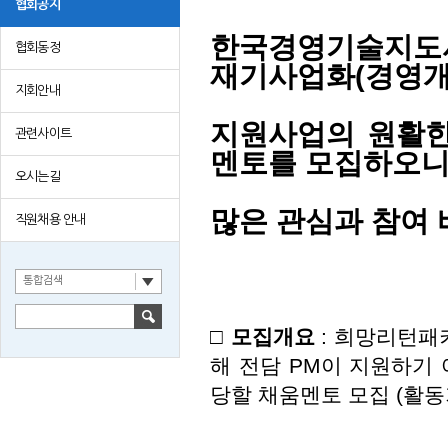
협회공지
한국경영기술지도사
협회동정
재기사업화(경영개
지회안내
지원사업의
원활한
관련사이트
멘토를 모집하오니
오시는길
많은 관심과 참여 
직원채용 안내
통합검색
□ 모집개요
: 희망리턴패
해 전담 PM이 지원하기
당할 채움멘토 모집 (활동기간